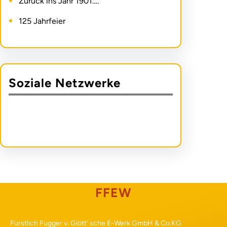
Zurück ins Jahr 1901….
125 Jahrfeier
Soziale Netzwerke
FFEW
Fürstlich Fugger v. Glött‘ sche E-Werk GmbH & Co.KG