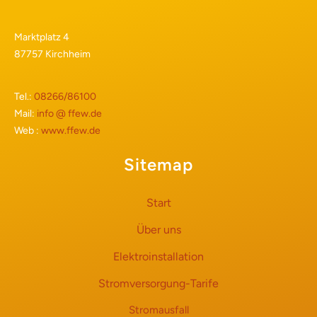
Marktplatz 4
87757 Kirchheim
Tel.:
08266/86100
Mail:
info @ ffew.de
Web :
www.ffew.de
Sitemap
Start
Über uns
Elektroinstallation
Stromversorgung-Tarife
Stromausfall